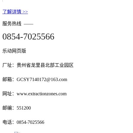
了解详情 >>
服务热线 ——
0854-
7025566
乐动网页版
厂址：贵州省龙里县北部工业园区
邮箱：GCSY7140172@163.com
网址：www.extractionzones.com
邮编：551200
电话：0854-7025566