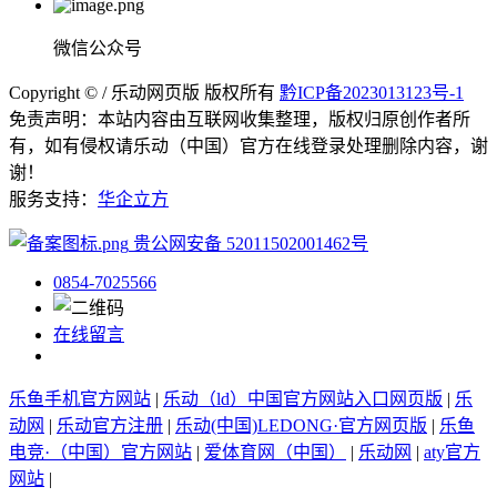
微信公众号
Copyright © / 乐动网页版 版权所有
黔ICP备2023013123号-1
免责声明：本站内容由互联网收集整理，版权归原创作者所
有，如有侵权请乐动（中国）官方在线登录处理删除内容，谢
谢！
服务支持：
华企立方
贵公网安备 52011502001462号
0854-7025566
在线留言
乐鱼手机官方网站
|
乐动（ld）中国官方网站入口网页版
|
乐
动网
|
乐动官方注册
|
乐动(中国)LEDONG·官方网页版
|
乐鱼
电竞·（中国）官方网站
|
爱体育网（中国）
|
乐动网
|
aty官方
网站
|