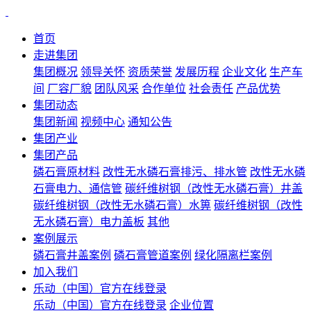
首页
走进集团
集团概况
领导关怀
资质荣誉
发展历程
企业文化
生产车
间
厂容厂貌
团队风采
合作单位
社会责任
产品优势
集团动态
集团新闻
视频中心
通知公告
集团产业
集团产品
磷石膏原材料
改性无水磷石膏排污、排水管
改性无水磷
石膏电力、通信管
碳纤维树钢（改性无水磷石膏）井盖
碳纤维树钢（改性无水磷石膏）水箅
碳纤维树钢（改性
无水磷石膏）电力盖板
其他
案例展示
磷石膏井盖案例
磷石膏管道案例
绿化隔离栏案例
加入我们
乐动（中国）官方在线登录
乐动（中国）官方在线登录
企业位置