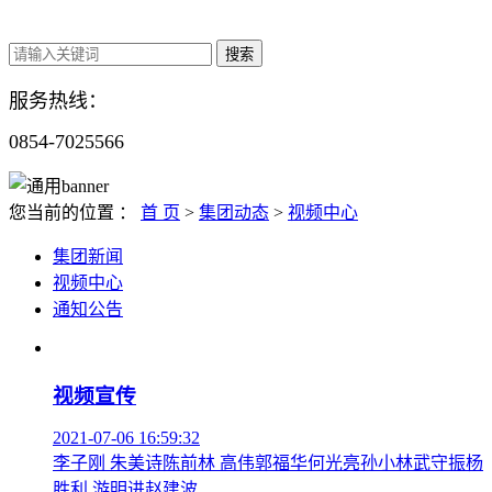
服务热线：
0854-
7025566
您当前的位置 ：
首 页
>
集团动态
>
视频中心
集团新闻
视频中心
通知公告
视频宣传
2021-07-06 16:59:32
李子刚 朱美诗陈前林 高伟郭福华何光亮孙小林武守振杨
胜利 游明进赵建波